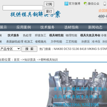
官方微博
微信公众
展示
应用案例
技术服务
选材指南
新闻动态
钢
技术服务
热处理
焊接加工
模具钢性能
物理性能
模具失效及寿命
冷镦
钢
表面缺陷处理
机加工
省模抛光
力学性能
工艺性能
冷挤压
冷冲压
冷
热门搜索：
NAK80
DC53
S136
8418
VIKING
S-STA
当前位置：
-->
-->
首页
知识普及
塑料模具知识