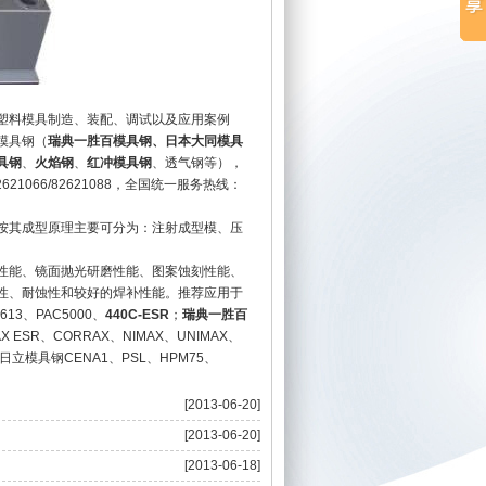
塑料模具制造、装配、调试以及应用案例
模具钢（
瑞典一胜百模具钢、日本大同模具
具钢
、
火焰钢
、
红冲模具钢
、透气钢等），
1066/82621088，全国统一服务热线：
按其成型原理主要可分为：注射成型模、压
性能、镜面抛光研磨性能、图案蚀刻性能、
性、耐蚀性和较好的焊补性能。推荐应用于
613、PAC5000、
440C-ESR
；
瑞典一胜百
AX ESR、CORRAX、NIMAX、UNIMAX、
本日立模具钢CENA1、PSL、HPM75、
[2013-06-20]
[2013-06-20]
[2013-06-18]