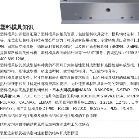
塑料模具知识
塑料模具知识栏目汇聚了塑料模具的相关资讯，包括塑料模具设计、模具钢材选材、
等。东莞市弘超模具科技有限公司致力于模具钢材应用研究，专业销售进口高性价比
钢
、日本日立模具钢、德国葛利兹模具钢等）以及国产新型模具钢（
基体钢
、
无磁模
提供塑料模具失效分析、塑料模具表面缺陷处理等“一站式”服务，咨询热线：0769-8262
400-699-1286。
塑料模具按其所成型塑料种类的不同可分为热塑性塑料成型模和热固性塑料成型模。
缩成型模、压注成型模、挤出成型模、吹塑成型模具、气压成型模具等。
塑料模具形状复杂，尺寸精度和表面粗糙度值要求很高，因而对模具材料的机械加工
热处理变形和尺寸稳定性都有很高的要求。此外还要求材料具备一定的强韧性、耐磨
塑料模具的高品质模具钢钢种：
日本大同模具钢NAK80
、
NAK-PRM
、
S-STAR
、PD
模具钢S136
、718、635；瑞典乌德霍姆工具钢
UDDEHOLM STAVAX ESR
、MIRR
POLMAX、CALMAX、ELMAX；德国葛利兹模具钢1,2083、
1,2316
、1.2738；日
HPM38；国产新型模具钢DTP90、FS136、FS2010、9Cr18Mo、PMS、PCR等。
高压法结构发泡注射模及低压法结构发泡注射模的工作原理
结构发泡注射模的结构原理及结构发泡成型工艺优缺点
装配注射模及磁场定向注射模的结构和成型原理