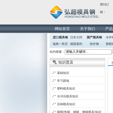
周刊订
阅：
网站首页
关于我们
产品
进口模具钢
日本大同
国产模具钢
冷作
瑞典一胜百
德国葛利
热作钢
塑模
兹
站内搜索：
知识普及
基础知识
学习园地
塑料模具知识
冷冲压模具知识
压铸模具知识
锻模(热锻、锤锻、镦锻模具)知识