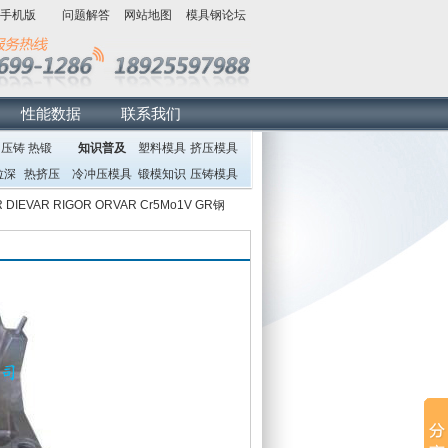
手机版
问题解答
网站地图
模具钢论坛
性能数据
联系我们
压铸
热锻
知识普及
塑料模具
挤压模具
拉深
热挤压
冷冲压模具
锻模知识
压铸模具
R
DIEVAR
RIGOR
ORVAR
Cr5Mo1V
GR钢