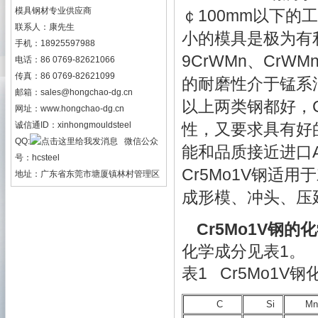
模具钢材专业供应商
￠100mm以下
联系人：康先生
小的模具是极为有
手机：18925597988
9CrWMn、CrW
电话：86 0769-82621066
传真：86 0769-82621099
的
耐磨性介于锰系
邮箱：
sales@hongchao-dg.cn
以上两类钢都好，
网址：
www.hongchao-dg.cn
诚信通ID：xinhongmouldsteel
性，又要求具有好的
QQ:
微信公众
能和品质接近进口
号：hcsteel
Cr5Mo1V钢适
地址：广东省东莞市塘厦镇林村管理区
成形模、冲头、压
Cr5Mo1V钢的
化学成分见表1。
表1 Cr5Mo1V
C
Si
Mn