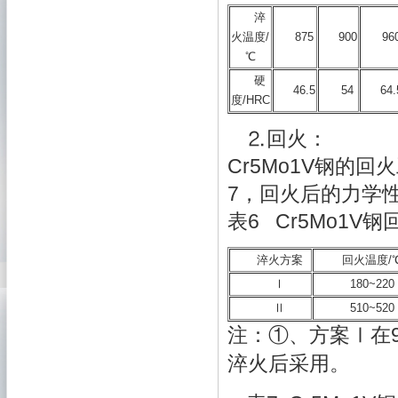
淬
火温度/
875
900
96
℃
硬
46.5
54
64.
度/HRC
⒉回火：
Cr5Mo1V钢的
7，回火后的力学
表6 Cr5Mo1V
淬火方案
回火温度/
Ⅰ
180~220
Ⅱ
510~520
注：①、方案Ⅰ在94
淬火后采用。