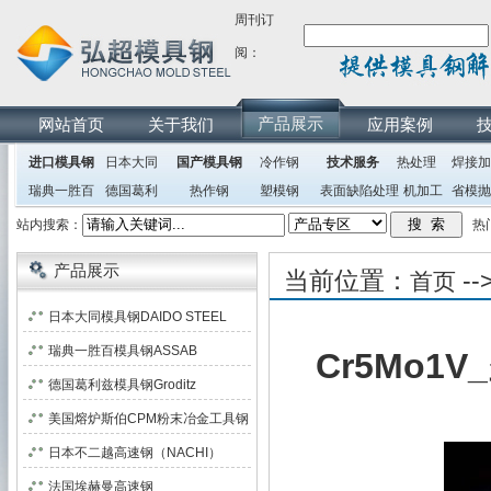
周刊订
阅：
产品展示
网站首页
关于我们
应用案例
进口模具钢
日本大同
国产模具钢
冷作钢
技术服务
热处理
焊接加
瑞典一胜百
德国葛利
热作钢
塑模钢
表面缺陷处理
机加工
省模抛
兹
站内搜索：
热门搜
产品展示
当前位置：
--
首页
日本大同模具钢DAIDO STEEL
瑞典一胜百模具钢ASSAB
Cr5Mo1
德国葛利兹模具钢Groditz
美国熔炉斯伯CPM粉末冶金工具钢
日本不二越高速钢（NACHI）
法国埃赫曼高速钢