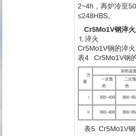
2~4h，再炉冷至
≤248HBS。
Cr5Mo1V钢淬
⒈淬火
Cr5Mo1V钢的
表4 Cr5Mo1V
加热温度
方
一次预
二次
案
热
热
Ⅰ
300~400
800~85
Ⅱ
300~400
800~85
表5 Cr5Mo