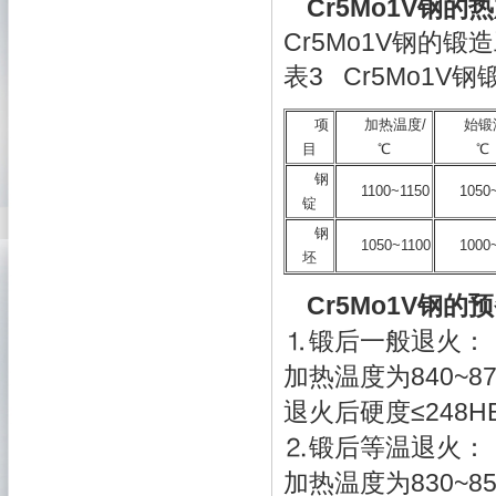
Cr5Mo1V钢的
Cr5Mo1V钢的锻
表3 Cr5Mo1V
项
加热温度/
始锻
目
℃
℃
钢
1100~1150
1050
锭
钢
1050~1100
1000
坯
Cr5Mo1V钢的
⒈锻后一般退火：
加热温度为840~8
退火后硬度≤248H
⒉锻后等温退火：
加热温度为830~8