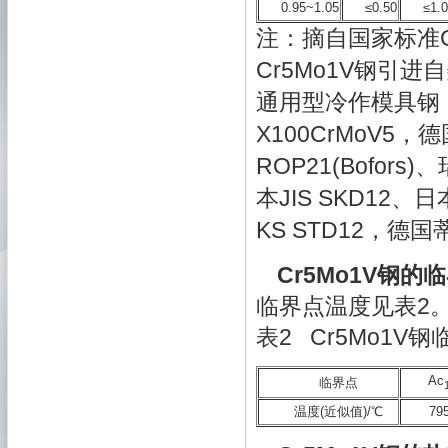
0.95~1.05
≤0.50
≤1.
注：摘自国家标准GB/
Cr5Mo1V钢引进
通用型冷作模具钢，
X100CrMoV5，德
ROP21(Bofors)
本JIS SKD12、日
KS STD12，德国
Cr5Mo1V钢的
临界点温度见表2
表2 Cr5Mo1V
Ac
临界点
温度(近似值)/℃
79