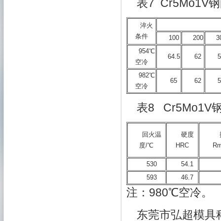
表7 Cr5Mo
淬火
条件
100
200
3
954℃
64.5
62
空冷
982℃
65
62
空冷
表8 Cr5Mo1
回火温
硬度
度/℃
HRC
Rm
530
54.1
593
46.7
注：980℃空冷。
东莞市弘超模具