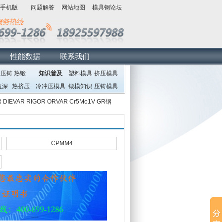
手机版
问题解答
网站地图
模具钢论坛
性能数据
联系我们
压铸
热锻
知识普及
塑料模具
挤压模具
拉深
热挤压
冷冲压模具
锻模知识
压铸模具
R
DIEVAR
RIGOR
ORVAR
Cr5Mo1V
GR钢
CPMM4