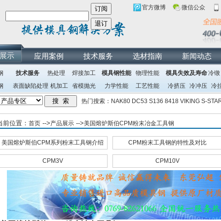
官方微博
微信公众
展示
应用案例
技术服务
选材指南
新闻动态
钢
技术服务
热处理
焊接加工
模具钢性能
物理性能
模具失效及寿命
冷镦
钢
表面缺陷处理
机加工
省模抛光
力学性能
工艺性能
冷挤压
冷冲压
冷
热门搜索：
NAK80
DC53
S136
8418
VIKING
S-STA
当前位置：
-->
-->
首页
产品展示
美国熔炉斯伯CPM粉末冶金工具钢
美国熔炉斯伯CPM系列粉末工具钢介绍
CPM粉末工具钢的特性及对比
CPM3V
CPM10V