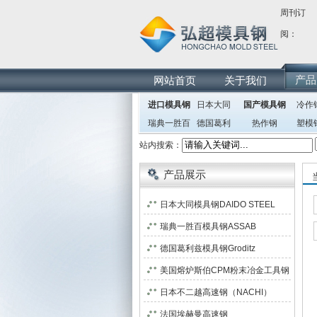
周刊订
阅：
产品
网站首页
关于我们
进口模具钢
日本大同
国产模具钢
冷作
瑞典一胜百
德国葛利
热作钢
塑模
兹
站内搜索：
产品展示
日本大同模具钢DAIDO STEEL
瑞典一胜百模具钢ASSAB
德国葛利兹模具钢Groditz
美国熔炉斯伯CPM粉末冶金工具钢
日本不二越高速钢（NACHI）
法国埃赫曼高速钢