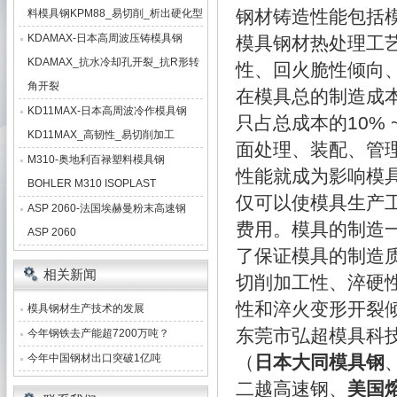
钢材铸造性能包括
料模具钢KPM88_易切削_析出硬化型
KDAMAX-日本高周波压铸模具钢
模具钢材热处理工
KDAMAX_抗水冷却孔开裂_抗R形转
性、回火脆性倾向
角开裂
在模具总的制造成
KD11MAX-日本高周波冷作模具钢
只占总成本的10%
KD11MAX_高韧性_易切削加工
面处理、装配、管
M310-奥地利百禄塑料模具钢
性能就成为影响模
BOHLER M310 ISOPLAST
仅可以使模具生产
ASP 2060-法国埃赫曼粉末高速钢
费用。模具的制造
ASP 2060
了保证模具的制造
相关新闻
切削加工性、淬硬
性和淬火变形开裂
模具钢材生产技术的发展
东莞市弘超模具科
今年钢铁去产能超7200万吨？
今年中国钢材出口突破1亿吨
（
日本大同模具钢
二越高速钢、
美国