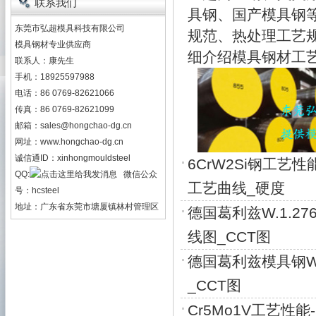
联系我们
具钢、国产模具钢
东莞市弘超模具科技有限公司
规范、热处理工艺
模具钢材专业供应商
细介绍模具钢材工
联系人：康先生
手机：18925597988
电话：86 0769-82621066
传真：86 0769-82621099
邮箱：
sales@hongchao-dg.cn
网址：
www.hongchao-dg.cn
诚信通ID：xinhongmouldsteel
6CrW2Si钢工艺
QQ:
微信公众
工艺曲线_硬度
号：hcsteel
地址：广东省东莞市塘厦镇林村管理区
德国葛利兹W.1.2
线图_CCT图
德国葛利兹模具钢W.
_CCT图
Cr5Mo1V工艺性能