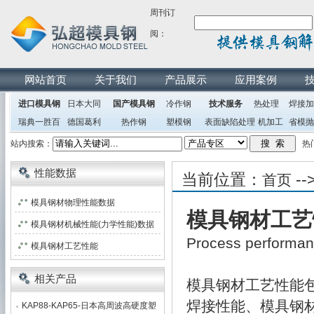
周刊订
阅：
网站首页
关于我们
产品展示
应用案例
进口模具钢
日本大同
国产模具钢
冷作钢
技术服务
热处理
焊接加
瑞典一胜百
德国葛利
热作钢
塑模钢
表面缺陷处理
机加工
省模抛
兹
站内搜索：
热
性能数据
当前位置：
--
首页
模具钢材物理性能数据
模具钢材工艺
模具钢材机械性能(力学性能)数据
Process performa
模具钢材工艺性能
相关产品
模具钢材工艺性能
焊接性能、模具钢
KAP88-KAP65-日本高周波高硬度塑