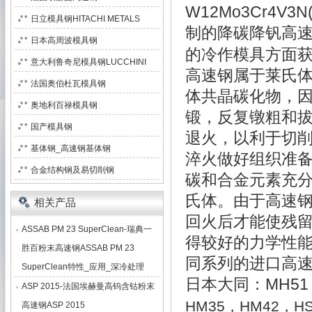
W12Mo3Cr4V3
日立模具钢HITACHI METALS
制的降碳降钒高
日本高周波模具钢
的冷作模具方面
意大利鲁奇尼模具钢LUCCHINI
高速钢属于莱氏
法国奥伯杜瓦模具钢
体共晶碳化物，
奥地利百禄模具钢
锻，反复镦粗和
国产模具钢
退火，以利于切
基体钢_高速钢基体钢
淬火做好组织准
合金结构钢及易切削钢
碳和合金元素充
氏体。由于高速钢
相关产品
回火后才能使残
ASSAB PM 23 SuperClean-瑞典一
得较好的力学性
胜百粉末高速钢ASSAB PM 23
同系列的进口高
SuperClean特性_应用_深冷处理
日本大同：MH51
ASP 2015-法国埃赫曼高钨含钴粉末
HM35，HM42，HS9
高速钢ASP 2015