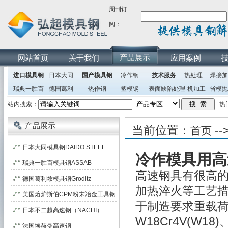
周刊订
阅：
产品展示
网站首页
关于我们
应用案例
进口模具钢
日本大同
国产模具钢
冷作钢
技术服务
热处理
焊接加
瑞典一胜百
德国葛利
热作钢
塑模钢
表面缺陷处理
机加工
省模抛
兹
站内搜索：
热
产品展示
当前位置：
--
首页
日本大同模具钢DAIDO STEEL
冷作模具用高
瑞典一胜百模具钢ASSAB
高速钢具有很高
德国葛利兹模具钢Groditz
加热淬火等工艺
美国熔炉斯伯CPM粉末冶金工具钢
于制造要求重载
日本不二越高速钢（NACHI）
W18Cr4V(W18)、
法国埃赫曼高速钢