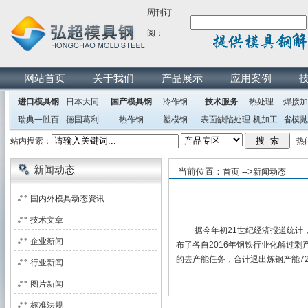
周刊订
阅：
网站首页
关于我们
产品展示
应用案例
进口模具钢
日本大同
国产模具钢
冷作钢
技术服务
热处理
焊接加
瑞典一胜百
德国葛利
热作钢
塑模钢
表面缺陷处理
机加工
省模抛
兹
站内搜索：
热门搜
新闻动态
当前位置：
-->
首页
新闻动态
国内外模具动态资讯
技术文章
据今年初21世纪经济报道统计，
企业新闻
布了各自2016年钢铁行业化解过剩
的去产能任务，合计退出炼钢产能72
行业新闻
图片新闻
标准法规