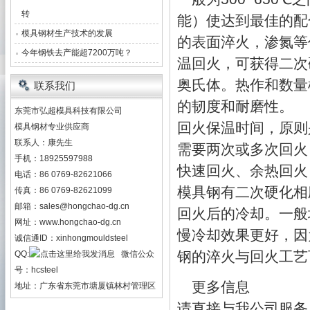
转
能）使达到最佳的配
模具钢材生产技术的发展
的表面淬火，渗氮等
今年钢铁去产能超7200万吨？
温回火，可获得二次
奥氏体。热作和数量
联系我们
的韧度和耐磨性。
东莞市弘超模具科技有限公司
回火保温时间，原则
模具钢材专业供应商
联系人：康先生
需要两次或多次回火
手机：18925597988
快速回火、余热回火
电话：86 0769-82621066
模具钢有二次硬化相
传真：86 0769-82621099
邮箱：
sales@hongchao-dg.cn
回火后的冷却。一般
网址：
www.hongchao-dg.cn
慢冷却效果更好，因
诚信通ID：xinhongmouldsteel
钢的淬火与回火工艺可参
QQ:
微信公众
号：hcsteel
更多信息
地址：广东省东莞市塘厦镇林村管理区
请直接与我公司服务人员