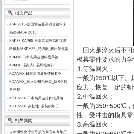
相关产品
ASP 2015-法国埃赫曼高钨含钴粉末
高速钢ASP 2015
KAP88-KAP65-日本高周波高硬度塑
料模具钢KPM88_易切削_析出硬化型
回火是淬火后不可
KPM30-日本高周波塑料模具钢
模具零件要求的力学
KPM30_易切削_易焊接修补
⒈等温回火：
KDAMAX-日本高周波压铸模具钢
一般为250℃以下
KDAMAX_抗水冷却孔开裂_抗R形转
应力，恢复一定的韧
角开裂
⒉中温回火：
KD11MAX-日本高周波冷作模具钢
一般为350~500
KD11MAX_高韧性_易切削加工
性，受冲击的模具零
相关新闻
⒊高温回火：
去年钢铁全行业亏损的局面在今年扭
一般为500~650