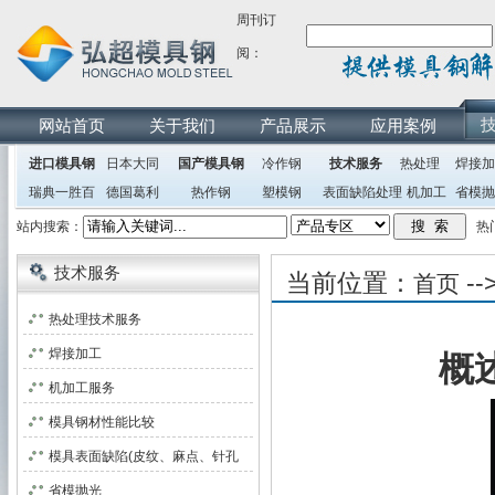
周刊订
阅：
网站首页
关于我们
产品展示
应用案例
进口模具钢
日本大同
国产模具钢
冷作钢
技术服务
热处理
焊接加
瑞典一胜百
德国葛利
热作钢
塑模钢
表面缺陷处理
机加工
省模抛
兹
站内搜索：
热门搜
技术服务
当前位置：
--
首页
热处理技术服务
焊接加工
概
机加工服务
模具钢材性能比较
模具表面缺陷(皮纹、麻点、针孔
等)处理
省模抛光